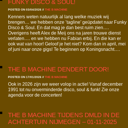
FUNKY DISCO & SOUL!
POSTED ON 03/04/2026
//
THE B MACHINE
Kenners weten natuurlijk al lang welke muziek wij
brengen… we hebben onze ’tagline’ geüpdatet naar Funky
Disco & Soul. En dat mag je dan best ruim zien….
Overigens heeft Alex de Meij ons na jaren trouwe dienst
verlaten…. en we hebben nu Fabian erbij. En die kan er
ook wat van hoor! Geloof je het niet? Kom dan in april, mei
of juni naar onze gigs! Te beginnen op Koningsnacht….
THE B MACHINE DENDERT DOOR!
POSTED ON 17/01/2026
//
THE B MACHINE
Ook in 2026 zijn we weer volop in actie! Vanaf december
1991 tot nu onverminderde disco, soul & funk! Zie onze
agenda voor de concerten!
THE B MACHINE TIJDENS DMLD IN DE
ACHTERTUIN NIJMEGEN – 01-11-2025