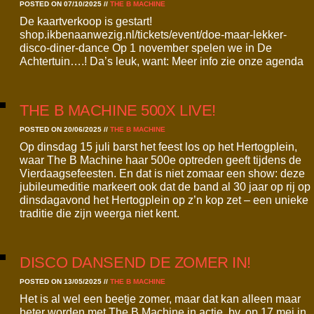
POSTED ON 07/10/2025
//
THE B MACHINE
De kaartverkoop is gestart!
shop.ikbenaanwezig.nl/tickets/event/doe-maar-lekker-
disco-diner-dance Op 1 november spelen we in De
Achtertuin….! Da’s leuk, want: Meer info zie onze agenda
THE B MACHINE 500X LIVE!
POSTED ON 20/06/2025
//
THE B MACHINE
Op dinsdag 15 juli barst het feest los op het Hertogplein,
waar The B Machine haar 500e optreden geeft tijdens de
Vierdaagsefeesten. En dat is niet zomaar een show: deze
jubileumeditie markeert ook dat de band al 30 jaar op rij op
dinsdagavond het Hertogplein op z’n kop zet – een unieke
traditie die zijn weerga niet kent.
DISCO DANSEND DE ZOMER IN!
POSTED ON 13/05/2025
//
THE B MACHINE
Het is al wel een beetje zomer, maar dat kan alleen maar
beter worden met The B Machine in actie, bv. op 17 mei in